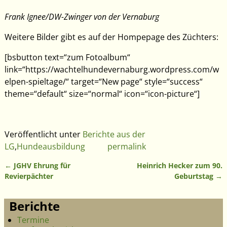
Frank Ignee/DW-Zwinger von der Vernaburg
Weitere Bilder gibt es auf der Hompepage des Züchters:
[bsbutton text=“zum Fotoalbum“
link=“https://wachtelhundevernaburg.wordpress.com/w
elpen-spieltage/“ target=“New page“ style=“success“
theme=“default“ size=“normal“ icon=“icon-picture“]
Veröffentlicht unter
Berichte aus der
LG
,
Hundeausbildung
permalink
←
JGHV Ehrung für
Heinrich Hecker zum 90.
Artikelnavigation
Revierpächter
Geburtstag
→
Berichte
Termine