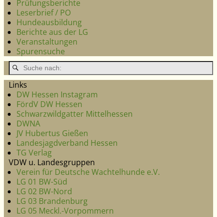
Prüfungsberichte
Leserbrief / PO
Hundeausbildung
Berichte aus der LG
Veranstaltungen
Spurensuche
Links
DW Hessen Instagram
FördV DW Hessen
Schwarzwildgatter Mittelhessen
DWNA
JV Hubertus Gießen
Landesjagdverband Hessen
TG Verlag
VDW u. Landesgruppen
Verein für Deutsche Wachtelhunde e.V.
LG 01 BW-Süd
LG 02 BW-Nord
LG 03 Brandenburg
LG 05 Meckl.-Vorpommern