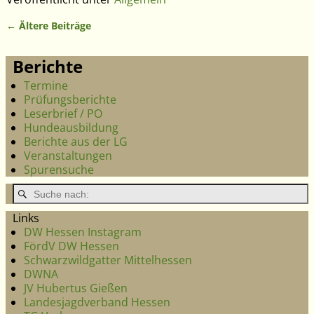
←
Ältere Beiträge
Artikelnavigation
Berichte
Termine
Prüfungsberichte
Leserbrief / PO
Hundeausbildung
Berichte aus der LG
Veranstaltungen
Spurensuche
Links
DW Hessen Instagram
FördV DW Hessen
Schwarzwildgatter Mittelhessen
DWNA
JV Hubertus Gießen
Landesjagdverband Hessen