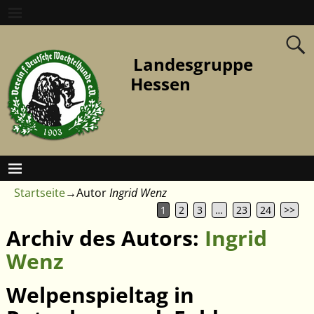
Landesgruppe
Hessen
Startseite
→Autor
Ingrid Wenz
1
2
3
…
23
24
>>
Archiv des Autors:
Ingrid
Wenz
Welpenspieltag in