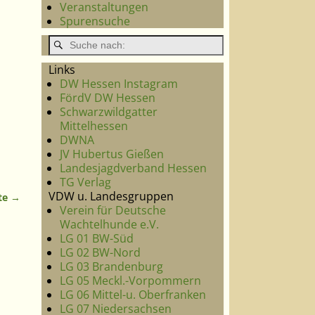
Veranstaltungen
Spurensuche
Links
DW Hessen Instagram
FördV DW Hessen
Schwarzwildgatter
Mittelhessen
DWNA
JV Hubertus Gießen
Landesjagdverband Hessen
TG Verlag
VDW u. Landesgruppen
te
→
Verein für Deutsche
Wachtelhunde e.V.
LG 01 BW-Süd
LG 02 BW-Nord
LG 03 Brandenburg
LG 05 Meckl.-Vorpommern
LG 06 Mittel-u. Oberfranken
LG 07 Niedersachsen