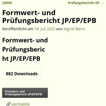
Artikelnavigation
(2009)
Prüfungsbericht GP
→
Formwert- und
Prüfungsbericht JP/EP/EPB
Veröffentlicht am
14. Juli 2022
von
Ingrid Wenz
Formwert- und
Prüfungsberic
ht JP/EP/EPB
882
Downloads
Formwert- und
Prüfungsbericht JP/EP/EPB
permalink