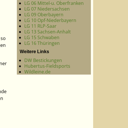
LG 06 Mittel-u. Oberfranken
LG 07 Niedersachsen
LG 09 Oberbayern
LG 10 Opf-Niederbayern
LG 11 RLP-Saar
LG 13 Sachsen-Anhalt
LG 15 Schwaben
 so
LG 16 Thüringen
gen
Weitere Links
DW Bestickungen
iner
Hubertus-Fieldsports
Wildleine.de
nde
en