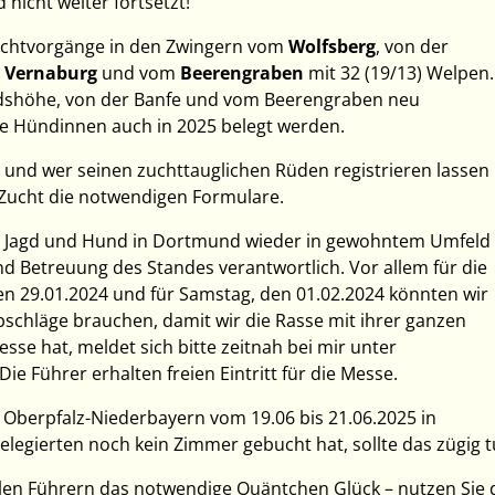
 nicht weiter fortsetzt!
Zuchtvorgänge in den Zwingern vom
Wolfsberg
, von der
r
Vernaburg
und vom
Beerengraben
mit 32 (19/13) Welpen.
ldshöhe, von der Banfe und vom Beerengraben neu
e Hündinnen auch in 2025 belegt werden.
und wer seinen zuchttauglichen Rüden registrieren lassen
Zucht die notwendigen Formulare.
die Jagd und Hund in Dortmund wieder in gewohntem Umfeld
und Betreuung des Standes verantwortlich. Vor allem für die
n 29.01.2024 und für Samstag, den 01.02.2024 könnten wir
schläge brauchen, damit wir die Rasse mit ihrer ganzen
sse hat, meldet sich bitte zeitnah bei mir unter
 Die Führer erhalten freien Eintritt für die Messe.
Oberpfalz-Niederbayern vom 19.06 bis 21.06.2025 in
legierten noch kein Zimmer gebucht hat, sollte das zügig t
len Führern das notwendige Quäntchen Glück – nutzen Sie 