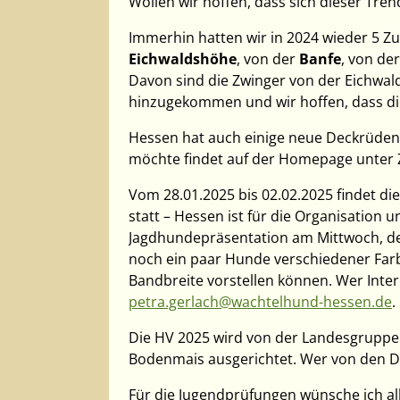
Wollen wir hoffen, dass sich dieser Trend
Immerhin hatten wir in 2024 wieder 5 
Eichwaldshöhe
, von der
Banfe
, von de
Davon sind die Zwinger von der Eichwa
hinzugekommen und wir hoffen, dass di
Hessen hat auch einige neue Deckrüden 
möchte findet auf der Homepage unter 
Vom 28.01.2025 bis 02.02.2025 findet 
statt – Hessen ist für die Organisation 
Jagdhundepräsentation am Mittwoch, de
noch ein paar Hunde verschiedener Farb
Bandbreite vorstellen können. Wer Intere
petra.gerlach@wachtelhund-hessen.de
.
Die HV 2025 wird von der Landesgruppe 
Bodenmais ausgerichtet. Wer von den De
Für die Jugendprüfungen wünsche ich al