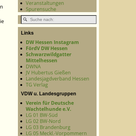
Veranstaltungen
en
Spurensuche
ie
Links
DW Hessen Instagram
FördV DW Hessen
Schwarzwildgatter
Mittelhessen
DWNA
JV Hubertus Gießen
Landesjagdverband Hessen
TG Verlag
VDW u. Landesgruppen
Verein für Deutsche
Wachtelhunde e.V.
LG 01 BW-Süd
LG 02 BW-Nord
LG 03 Brandenburg
LG 05 Meckl.-Vorpommern