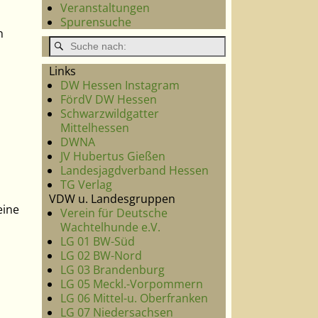
Veranstaltungen
Spurensuche
n
Links
DW Hessen Instagram
FördV DW Hessen
Schwarzwildgatter
Mittelhessen
DWNA
JV Hubertus Gießen
Landesjagdverband Hessen
TG Verlag
VDW u. Landesgruppen
eine
Verein für Deutsche
Wachtelhunde e.V.
LG 01 BW-Süd
LG 02 BW-Nord
LG 03 Brandenburg
LG 05 Meckl.-Vorpommern
LG 06 Mittel-u. Oberfranken
LG 07 Niedersachsen