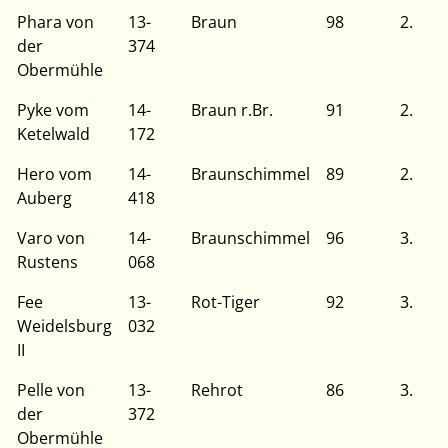
Phara von
13-
Braun
98
2.
der
374
Obermühle
Pyke vom
14-
Braun r.Br.
91
2.
Ketelwald
172
Hero vom
14-
Braunschimmel
89
2.
Auberg
418
Varo von
14-
Braunschimmel
96
3.
Rustens
068
Fee
13-
Rot-Tiger
92
3.
Weidelsburg
032
II
Pelle von
13-
Rehrot
86
3.
der
372
Obermühle