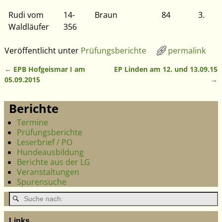
Rudi vom
14-
Braun
84
3.
Waldläufer
356
Veröffentlicht unter
Prüfungsberichte
permalink
←
EPB Hofgeismar I am
EP Linden am 12. und 13.09.15
Artikelnavigation
05.09.2015
→
Berichte
Termine
Prüfungsberichte
Leserbrief / PO
Hundeausbildung
Berichte aus der LG
Veranstaltungen
Spurensuche
Links