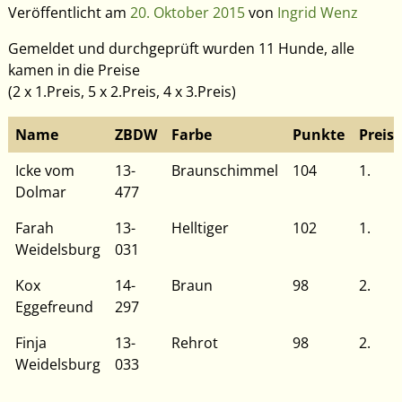
Veröffentlicht am
20. Oktober 2015
von
Ingrid Wenz
Gemeldet und durchgeprüft wurden 11 Hunde, alle
kamen in die Preise
(2 x 1.Preis, 5 x 2.Preis, 4 x 3.Preis)
Name
ZBDW
Farbe
Punkte
Preis
Icke vom
13-
Braunschimmel
104
1.
Dolmar
477
Farah
13-
Helltiger
102
1.
Weidelsburg
031
Kox
14-
Braun
98
2.
Eggefreund
297
Finja
13-
Rehrot
98
2.
Weidelsburg
033