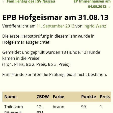
←
Familientag des JGV Nassau
EP Immenhausen am
Artikelnavigation
04.09.2013
→
EPB Hofgeismar am 31.08.13
Veröffentlicht am
11. September 2013
von
Ingrid Wenz
Die erste Herbstprüfung in diesem Jahr wurde in
Hofgeismar ausgerichtet.
Gemeldet und geprüft wurden 18 Hunde. 13 Hunde
kamen in die Preise
(1 x 1. Preis, 6 x 2. Preis, 6 x 3. Preis).
Fünf Hunde konnten die Prüfung leider nicht bestehen.
Name
ZBDW
Farbe
Punkte
Preis
Thilo vom
12-
braun
99
1.
Rittergut
331