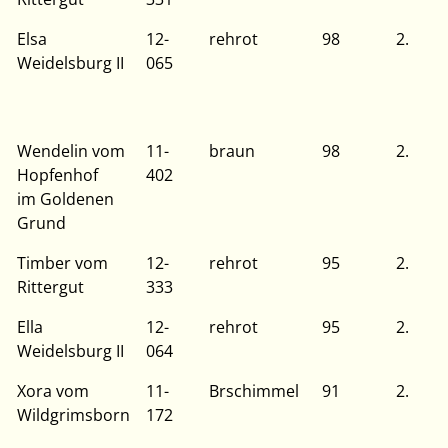
Elsa
12-
rehrot
98
2.
Weidelsburg II
065
Wendelin vom
11-
braun
98
2.
Hopfenhof
402
im Goldenen
Grund
Timber vom
12-
rehrot
95
2.
Rittergut
333
Ella
12-
rehrot
95
2.
Weidelsburg II
064
Xora vom
11-
Brschimmel
91
2.
Wildgrimsborn
172