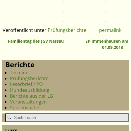
Veröffentlicht unter
Prüfungsberichte
permalink
←
Familientag des JGV Nassau
EP Immenhausen am
Artikelnavigation
04.09.2013
→
Berichte
Termine
Prüfungsberichte
Leserbrief / PO
Hundeausbildung
Berichte aus der LG
Veranstaltungen
Spurensuche
Links