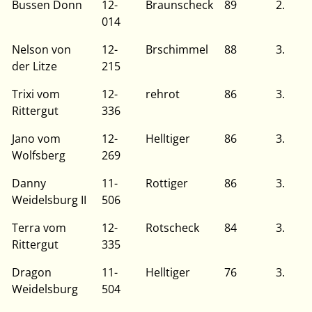
Bussen Donn
12-
Braunscheck
89
2.
014
Nelson von
12-
Brschimmel
88
3.
der Litze
215
Trixi vom
12-
rehrot
86
3.
Rittergut
336
Jano vom
12-
Helltiger
86
3.
Wolfsberg
269
Danny
11-
Rottiger
86
3.
Weidelsburg II
506
Terra vom
12-
Rotscheck
84
3.
Rittergut
335
Dragon
11-
Helltiger
76
3.
Weidelsburg
504