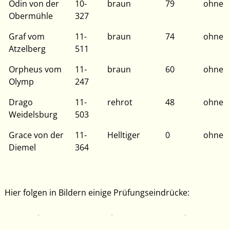
Odin von der
10-
braun
79
ohne
Obermühle
327
Graf vom
11-
braun
74
ohne
Atzelberg
511
Orpheus vom
11-
braun
60
ohne
Olymp
247
Drago
11-
rehrot
48
ohne
Weidelsburg
503
Grace von der
11-
Helltiger
0
ohne
Diemel
364
Hier folgen in Bildern einige Prüfungseindrücke: