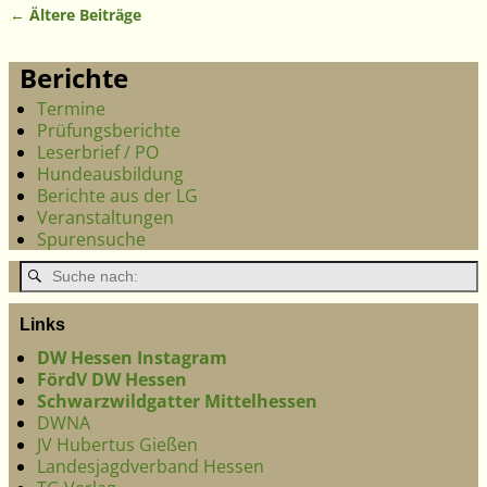
←
Ältere Beiträge
Artikelnavigation
Berichte
Termine
Prüfungsberichte
Leserbrief / PO
Hundeausbildung
Berichte aus der LG
Veranstaltungen
Spurensuche
Links
DW Hessen Instagram
FördV DW Hessen
Schwarzwildgatter Mittelhessen
DWNA
JV Hubertus Gießen
Landesjagdverband Hessen