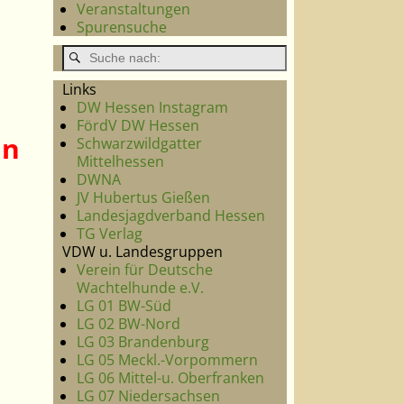
Veranstaltungen
Spurensuche
Links
DW Hessen Instagram
FördV DW Hessen
in
Schwarzwildgatter
Mittelhessen
DWNA
JV Hubertus Gießen
Landesjagdverband Hessen
TG Verlag
VDW u. Landesgruppen
Verein für Deutsche
Wachtelhunde e.V.
LG 01 BW-Süd
LG 02 BW-Nord
LG 03 Brandenburg
LG 05 Meckl.-Vorpommern
LG 06 Mittel-u. Oberfranken
LG 07 Niedersachsen