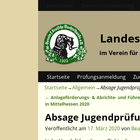
Impressum
Datenschutzerklärung
Landes
im Verein für
Startseite
Prüfungsanmeldung
Zu
Startseite
→
Allgemein
→
Absage Jugendprü
←
Anlageförderungs- & Abrichte- und Führe
Artikelnavigation
in Mittelhessen 2020
Absage Jugendprüf
Veröffentlicht am
17. März 2020
von
Bea