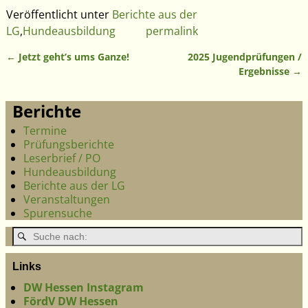
Veröffentlicht unter
Berichte aus der
LG
,
Hundeausbildung
permalink
←
Jetzt geht’s ums Ganze!
2025 Jugendprüfungen /
Artikelnavigation
Ergebnisse
→
Berichte
Termine
Prüfungsberichte
Leserbrief / PO
Hundeausbildung
Berichte aus der LG
Veranstaltungen
Spurensuche
Links
DW Hessen Instagram
FördV DW Hessen