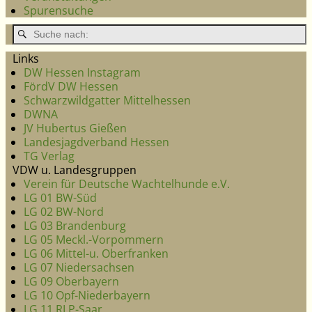
Spurensuche
Links
DW Hessen Instagram
FördV DW Hessen
Schwarzwildgatter Mittelhessen
DWNA
JV Hubertus Gießen
Landesjagdverband Hessen
TG Verlag
VDW u. Landesgruppen
Verein für Deutsche Wachtelhunde e.V.
LG 01 BW-Süd
LG 02 BW-Nord
LG 03 Brandenburg
LG 05 Meckl.-Vorpommern
LG 06 Mittel-u. Oberfranken
LG 07 Niedersachsen
LG 09 Oberbayern
LG 10 Opf-Niederbayern
LG 11 RLP-Saar