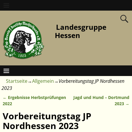
Landesgruppe
Hessen
Startseite
→
Allgemein
→
Vorbereitungstag JP Nordhessen
2023
←
Ergebnisse Herbstprüfungen
Jagd und Hund – Dortmund
Artikelnavigation
2022
2023
→
Vorbereitungstag JP
Nordhessen 2023