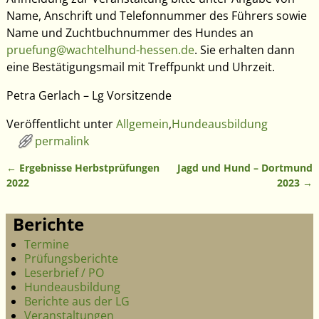
Name, Anschrift und Telefonnummer des Führers sowie
Name und Zuchtbuchnummer des Hundes an
pruefung@wachtelhund-hessen.de
. Sie erhalten dann
eine Bestätigungsmail mit Treffpunkt und Uhrzeit.
Petra Gerlach – Lg Vorsitzende
Veröffentlicht unter
Allgemein
,
Hundeausbildung
permalink
←
Ergebnisse Herbstprüfungen
Jagd und Hund – Dortmund
Artikelnavigation
2022
2023
→
Berichte
Termine
Prüfungsberichte
Leserbrief / PO
Hundeausbildung
Berichte aus der LG
Veranstaltungen