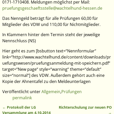
0171-1710408. Meldungen möglichst per Mail:
pruefungsgeschaeftsstelle@wachtelhund-hessen.de
Das Nenngeld beträgt für alle Prüfungen 60,00 für
Mitglieder des VDW und 110,00 für Nichtmitglieder.
In Klammern hinter dem Termin steht der jeweilige
Nennschluss (NS)
Hier geht es zum [bsbutton text=“Nennformular“
link=“http://www.wachtelhund.de/content/downloads/pr
uefungswesen/pruefungsanmeldung-mit-speichern.pdf“
target=“New page“ style=“warning“ theme=“default“
size=“normal“] des VDW. Außerdem gehört auch eine
Kopie der Ahnentafel zu den Meldeunterlagen
Veröffentlicht unter
Allgemein
,
Prüfungen
permalink
←
Protokoll der LG
Richterschulung zur neuen PO
Artikelnavigation
Versammlung am 4.10.2014
→