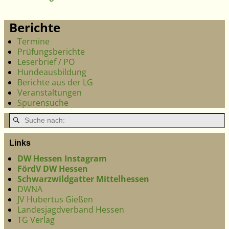
Berichte
Termine
Prüfungsberichte
Leserbrief / PO
Hundeausbildung
Berichte aus der LG
Veranstaltungen
Spurensuche
Links
DW Hessen Instagram
FördV DW Hessen
Schwarzwildgatter Mittelhessen
DWNA
JV Hubertus Gießen
Landesjagdverband Hessen
TG Verlag