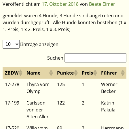
Veröffentlicht am
17. Oktober 2018
von
Beate Eimer
gemeldet waren 4 Hunde, 3 Hunde sind angetreten und
wurden durchgeprüft. Alle Hunde konnten bestehen (1 x
1. Preis, 1 x 2. Preis, 1 x 3. Preis)
Einträge anzeigen
Suchen:
ZBDW
Name
Punkte
Preis
Führer
17-278
Thyra vom
125
1.
Werner
Olymp
Becker
17-199
Carlsson
122
2.
Katrin
von der
Pakula
Alten Aller
17-520
Willo vom
89
3.
Herrmann