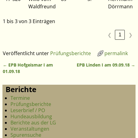
Waldfreund
Dörrmann
1 bis 3 von 3 Einträgen
1
❮
❯
Veröffentlicht unter
Prüfungsberichte
permalink
←
EPB Hofgeismar I am
EPB Linden I am 09.09.18
→
Artikelnavigation
01.09.18
Berichte
Termine
Prüfungsberichte
Leserbrief / PO
Hundeausbildung
Berichte aus der LG
Veranstaltungen
Spurensuche