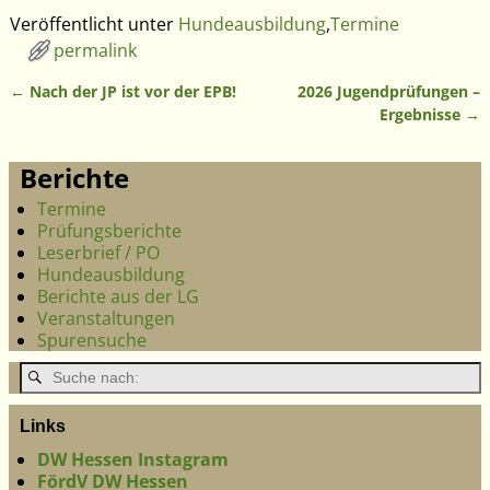
Veröffentlicht unter
Hundeausbildung
,
Termine
permalink
←
Nach der JP ist vor der EPB!
2026 Jugendprüfungen –
Artikelnavigation
Ergebnisse
→
Berichte
Termine
Prüfungsberichte
Leserbrief / PO
Hundeausbildung
Berichte aus der LG
Veranstaltungen
Spurensuche
Links
DW Hessen Instagram
FördV DW Hessen