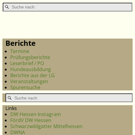
Berichte
Termine
Prüfungsberichte
Leserbrief / PO
Hundeausbildung
Berichte aus der LG
Veranstaltungen
Spurensuche
Links
DW Hessen Instagram
FördV DW Hessen
Schwarzwildgatter Mittelhessen
DWNA